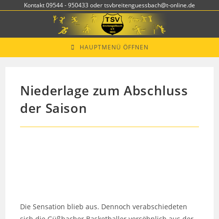
Zum
Kontakt 09544 - 950433 oder tsvbreitenguessbach@t-online.de
Inhalt
springen
HAUPTMENÜ ÖFFNEN
Niederlage zum Abschluss
der Saison
Die Sensation blieb aus. Dennoch verabschiedeten
sich die Güßbacher Basketballer versöhnlich aus der