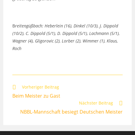
B
reitengüßbach: Heberlein (16), Dinkel (10/3), J. Dippold
(10/2), C. Dippold (5/1), D. Dippold (5/1), Lachmann (5/1),
Wagner (4), Gligorovic (2), Lorber (2), Wimmer (1), Klaus,
Roch
Weitere
Vorheriger Beitrag
Artikel
Beim Meister zu Gast
ansehen
Nächster Beitrag
NBBL-Mannschaft besiegt Deutschen Meister