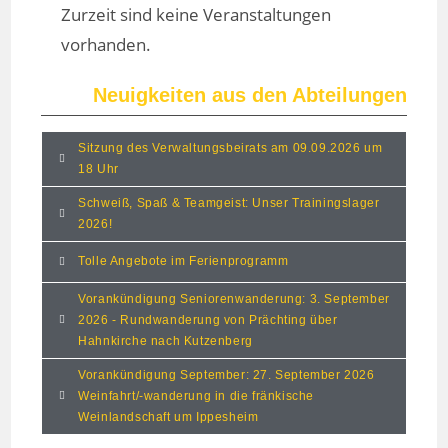
Zurzeit sind keine Veranstaltungen
vorhanden.
Neuigkeiten aus den Abteilungen
Sitzung des Verwaltungsbeirats am 09.09.2026 um
18 Uhr
Schweiß, Spaß & Teamgeist: Unser Trainingslager
2026!
Tolle Angebote im Ferienprogramm
Vorankündigung Seniorenwanderung: 3. September
2026 - Rundwanderung von Prächting über
Hahnkirche nach Kutzenberg
Vorankündigung September: 27. September 2026
Weinfahrt/-wanderung in die fränkische
Weinlandschaft um Ippesheim