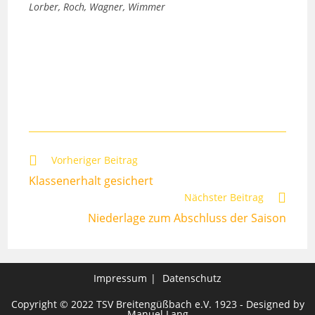
Lorber, Roch, Wagner, Wimmer
Weitere
Vorheriger Beitrag
Artikel
Klassenerhalt gesichert
ansehen
Nächster Beitrag
Niederlage zum Abschluss der Saison
Impressum
Datenschutz
Copyright © 2022 TSV Breitengüßbach e.V. 1923 - Designed by
Manuel Lang