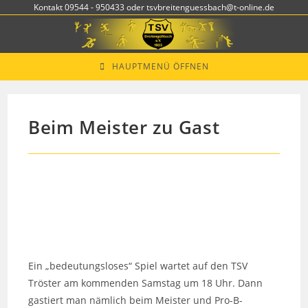
Zum
Kontakt 09544 - 950433 oder tsvbreitenguessbach@t-online.de
Inhalt
springen
HAUPTMENÜ ÖFFNEN
Beim Meister zu Gast
Ein „bedeutungsloses“ Spiel wartet auf den TSV
Tröster am kommenden Samstag um 18 Uhr. Dann
gastiert man nämlich beim Meister und Pro-B-