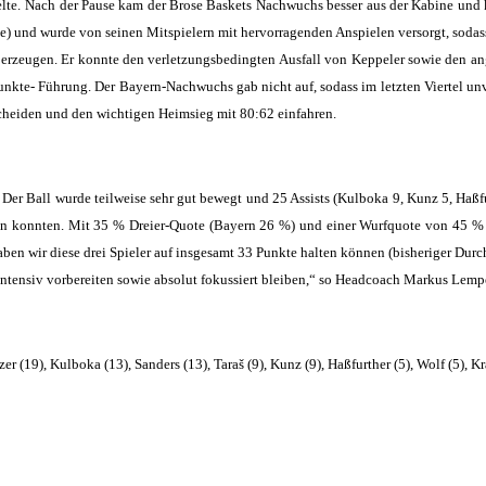
lte.
Nach der Pause kam der Brose Baskets Nachwuchs besser aus der Kabine und 
 und wurde von seinen Mitspielern mit hervorragenden Anspielen versorgt, sodass
überzeugen. Er konnte den verletzungsbedingten Ausfall von Keppeler sowie den a
Punkte- Führung. Der Bayern-Nachwuchs gab nicht auf, sodass im letzten Viertel un
scheiden und den wichtigen Heimsieg mit 80:62 einfahren.
Der Ball wurde teilweise sehr gut bewegt und 25 Assists (Kulboka 9, Kunz 5, Haß
en konnten. Mit 35 % Dreier-Quote (Bayern 26 %) und einer Wurfquote von 45 % ka
en wir diese drei Spieler auf insgesamt 33 Punkte halten können (bisheriger Durc
tensiv vorbereiten sowie absolut fokussiert bleiben,“ so Headcoach Markus Lemp
zer (19), Kulboka (13), Sanders (13), Taraš (9), Kunz (9), Haßfurther (5), Wolf (5), 