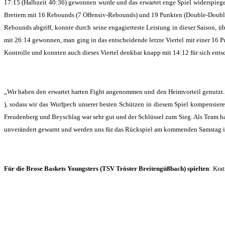
17:15 (Halbzeit 40:36) gewonnen wurde und das erwartet enge Spiel widerspiege
Brettern mit 16 Rebounds (7 Offensiv-Rebounds) und 19 Punkten (Double-Double)
Rebounds abgriff, konnte durch seine engagierteste Leistung in dieser Saison, 
mit 26:14 gewonnen, man ging in das entscheidende letzte Viertel mit einer 16 
Kontrolle und konnten auch dieses Viertel denkbar knapp mit 14:12 für sich ent
„
Wir haben den erwartet harten Fight angenommen und den Heimvorteil genutzt. 
), sodass wir das Wurfpech unserer besten Schützen in diesem Spiel kompensier
Freudenberg und Beyschlag war sehr gut und der Schlüssel zum Sieg. Als Team hab
unverändert gewarnt und werden uns für das Rückspiel am kommenden Samstag in
Für die Brose Baskets Youngsters (TSV Tröster Breitengüßbach) spielten
:
Krat