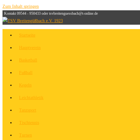
Zum Inhalt springen
Kontakt 09544 - 950433 oder tsvbreitenguessbach@t-online.de
Startseite
Hauptverein
Basketball
Fußball
Kegeln
Leichtathletik
Tanzsport
Tischtennis
Turnen