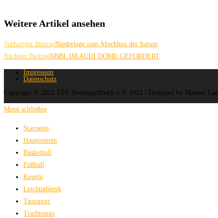
Weitere Artikel ansehen
Vorheriger Beitrag
Niederlage zum Abschluss der Saison
Nächster Beitrag
NBBL IM AUDI DOME GEFORDERT
Impressum
Datenschutz
Copyright © 2022 TSV Breitengüßbach e.V. 1923 - Designed by Manuel La
Menü schließen
Startseite
Hauptverein
Basketball
Fußball
Kegeln
Leichtathletik
Tanzsport
Tischtennis