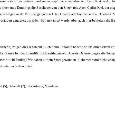
konnte sich durch einen
Lauf erstmals spürbar etwas absetzen. Leon Kratzer domin
 krachende Dunkings die Zuschauer von den Sitzen riss. Auch Cedric Kral, der in
ngeschlagen in die Partie gegangenen Felix Edwardsson kompensieren. Das dritte V
verändert engagiert um jeden Ball gekämpft wurde. Aber auch hier behielten die B
further 5) zeigen dies schön auf. Auch beim Rebound haben wir uns durchsetzen k
nn man bei der Intensität noch zufrieden sein. Unsere Defense gegen die Topspi
hschnitt 46 Punkte). Wir haben nur ein Spiel gewonnen- nicht mehr und nicht wenig
etzeder nach dem Spiel.
Kral (5), Ueberall (2), Edwardsson, Mandana