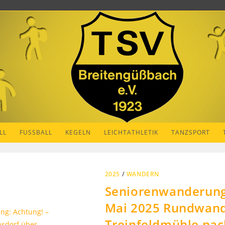
LL
FUSSBALL
KEGELN
LEICHTATHLETIK
TANZSPORT
2025
/
WANDERN
Seniorenwanderung:
Mai 2025 Rundwand
Treinfeldmühle nac