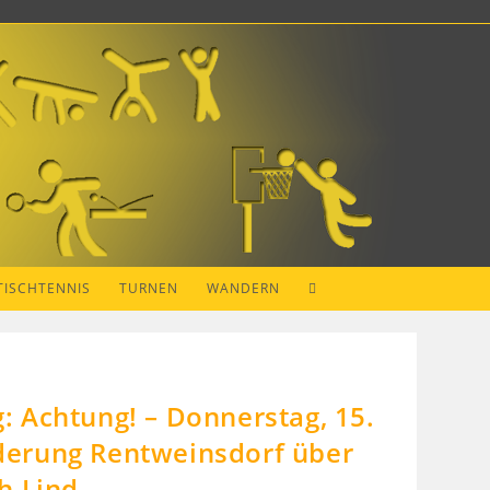
WEBSITE-
TISCHTENNIS
TURNEN
WANDERN
SUCHE
UMSCHALTEN
 Achtung! – Donnerstag, 15.
erung Rentweinsdorf über
h Lind