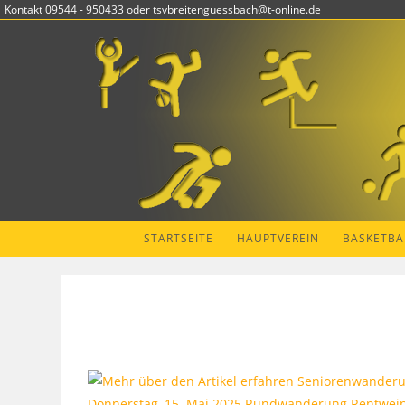
Zum
Kontakt 09544 - 950433 oder tsvbreitenguessbach@t-online.de
Inhalt
springen
STARTSEITE
HAUPTVEREIN
BASKETBA