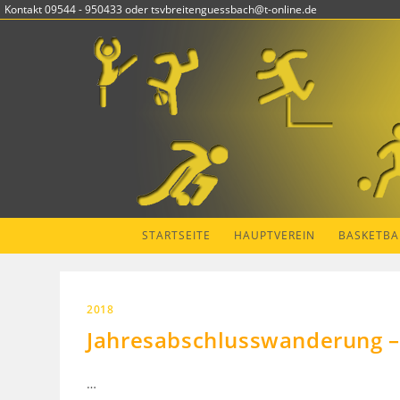
Zum
Kontakt 09544 - 950433 oder tsvbreitenguessbach@t-online.de
Inhalt
springen
STARTSEITE
HAUPTVEREIN
BASKETBA
2018
Jahresabschlusswanderung –
…