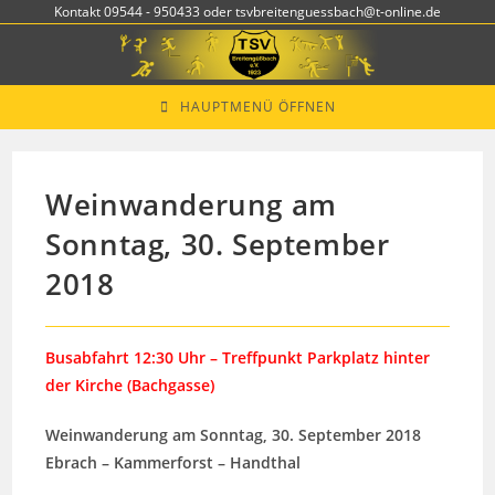
Zum
Kontakt 09544 - 950433 oder tsvbreitenguessbach@t-online.de
Inhalt
springen
HAUPTMENÜ ÖFFNEN
Weinwanderung am
Sonntag, 30. September
2018
Busabfahrt 12:30 Uhr –
Treffpunkt
Parkplatz hinter
der Kirche (Bachgasse)
Weinwanderung am Sonntag, 30. September 2018
Ebrach – Kammerforst – Handthal