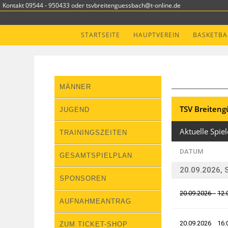
Kontakt 09544 - 950433 oder tsvbreitenguessbach@t-online.de
STARTSEITE
HAUPTVEREIN
BASKETBA
MÄNNER
JUGEND
TRAININGSZEITEN
GESAMTSPIELPLAN
SPONSOREN
AUFNAHMEANTRAG
ZUM TICKET-SHOP