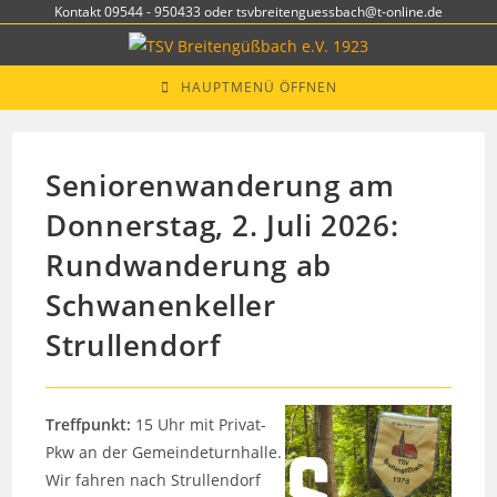
Zum
Kontakt 09544 - 950433 oder tsvbreitenguessbach@t-online.de
Inhalt
springen
HAUPTMENÜ ÖFFNEN
Seniorenwanderung am
Donnerstag, 2. Juli 2026:
Rundwanderung ab
Schwanenkeller
Strullendorf
Treffpunkt:
15 Uhr mit Privat-
Pkw an der Gemeindeturnhalle.
Wir fahren nach Strullendorf