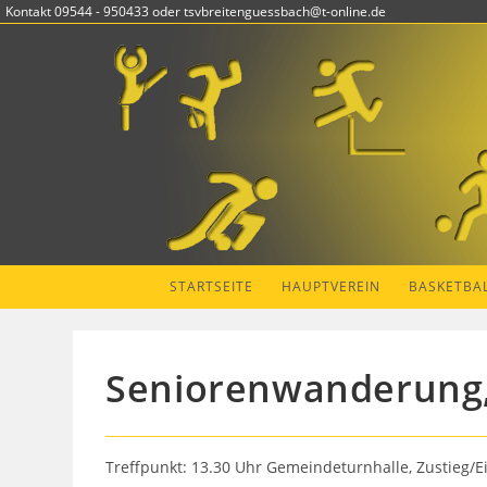
Zum
Kontakt 09544 - 950433 oder tsvbreitenguessbach@t-online.de
Inhalt
springen
STARTSEITE
HAUPTVEREIN
BASKETBA
Seniorenwanderung, 
Treffpunkt: 13.30 Uhr Gemeindeturnhalle, Zustieg/Ei