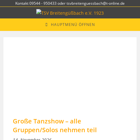
Zum
Kontakt 09544 - 950433 oder tsvbreitenguessbach@t-online.de
Inhalt
springen
HAUPTMENÜ ÖFFNEN
Große Tanzshow – alle
Gruppen/Solos nehmen teil
14. November 2026