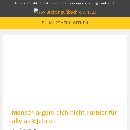
Zum
Kontakt 09544 - 950433 oder tsvbreitenguessbach@t-online.de
Inhalt
springen
HAUPTMENÜ ÖFFNEN
Mensch-ärgere-dich-nicht-Turnier für
alle ab 8 Jahren
3. Oktober 2026