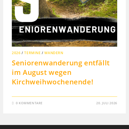
2026
/
TERMINE
/
WANDERN
Seniorenwanderung entfällt
im August wegen
Kirchweihwochenende!
0 KOMMENTARE
20. JULI 2026