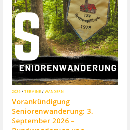
2026
/
TERMINE
/
WANDERN
Vorankündigung
Seniorenwanderung: 3.
September 2026 –