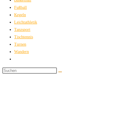
Basketball
Fußball
Kegeln
Leichtathletik
Tanzsport
Tischtennis
Turnen
Wandern
Website-
Suche
Diese
umschalten
Website
durchsuchen