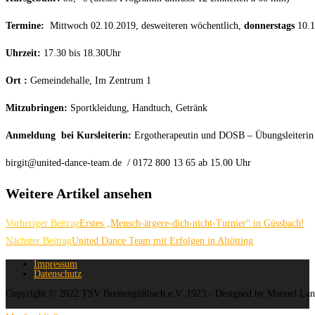
Termine:
Mittwoch 02.10.2019, desweiteren wöchentlich,
donnerstags
10.1
Uhrzeit:
17.30 bis 18.30Uhr
Ort :
Gemeindehalle, Im Zentrum 1
Mitzubringen:
Sportkleidung, Handtuch, Getränk
Anmeldung bei Kursleiterin:
Ergotherapeutin und DOSB – Übungsleiterin 
birgit@united-dance-team.de / 0172 800 13 65 ab 15.00 Uhr
Weitere Artikel ansehen
Vorheriger Beitrag
Erstes „Mensch-ärgere-dich-nicht-Turnier“ in Güssbach!
Nächster Beitrag
United Dance Team mit Erfolgen in Altötting
Impressum
Datenschutz
Copyright © 2022 TSV Breitengüßbach e.V. 1923 - Designed by Manuel La