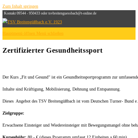
Zum Inhalt springen
Kontakt 09544 - 950433 oder tsvbreitenguessbach@t-online.de
Hauptmenü öffnen
Menü schließen
Zertifizierter Gesundheitssport
Der Kurs „Fit und Gesund“ ist ein Gesundheitssportprogramm zur umfassende
Inhalte sind Kräftigung, Mobilisierung, Dehn
Dieses Angebot des TSV Breitengüßbach ist vom Deutschen Turner- Bund e. 
Zielgruppe:
Erwachsene Einsteiger und Wiedereinsteiger mit Bewegungsmangel ohne beh
Kursgebühr:
80,- € (dieses Programm umfasst 12 Einheiten a 60 min)