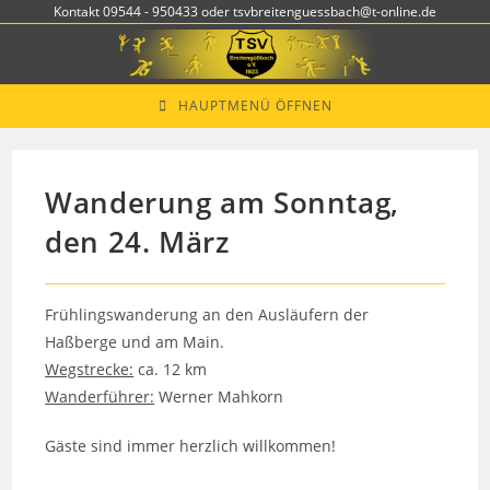
Zum
Kontakt 09544 - 950433 oder tsvbreitenguessbach@t-online.de
Inhalt
springen
HAUPTMENÜ ÖFFNEN
Wanderung am Sonntag,
den 24. März
Frühlingswanderung an den Ausläufern der
Haßberge und am Main.
Wegstrecke:
ca. 12 km
Wanderführer:
Werner Mahkorn
Gäste sind immer herzlich willkommen!