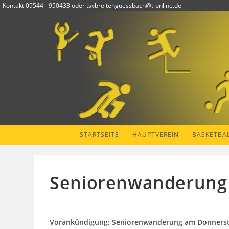
Zum
Kontakt 09544 - 950433 oder tsvbreitenguessbach@t-online.de
Inhalt
springen
STARTSEITE
HAUPTVEREIN
BASKETBA
Seniorenwanderung a
Vorankündigung: Seniorenwanderung am Donnerstag