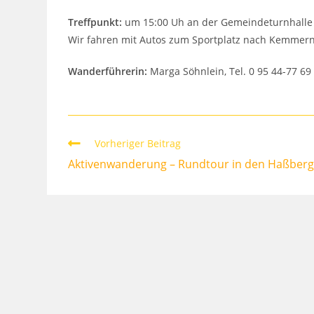
Treffpunkt:
um 15:00 Uh an der Gemeindeturnhalle 
Wir fahren mit Autos zum Sportplatz nach Kemmern
Wanderführerin:
Marga Söhnlein, Tel. 0 95 44-77 69
Weitere
Vorheriger Beitrag
Artikel
Aktivenwanderung – Rundtour in den Haßberge
ansehen