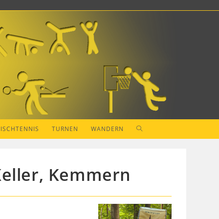
WEBSITE-
TISCHTENNIS
TURNEN
WANDERN
SUCHE
Keller, Kemmern
UMSCHALTEN