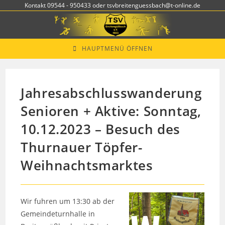
Zum
Kontakt 09544 - 950433 oder tsvbreitenguessbach@t-online.de
Inhalt
springen
HAUPTMENÜ ÖFFNEN
Jahresabschlusswanderung
Senioren + Aktive: Sonntag,
10.12.2023 – Besuch des
Thurnauer Töpfer-
Weihnachtsmarktes
Wir fuhren um 13:30 ab der
Gemeindeturnhalle in