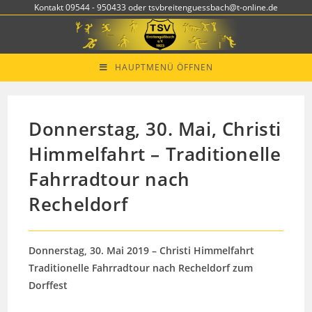
Zum
Kontakt 09544 - 950433 oder tsvbreitenguessbach@t-online.de
Inhalt
springen
HAUPTMENÜ ÖFFNEN
Donnerstag, 30. Mai, Christi
Himmelfahrt – Traditionelle
Fahrradtour nach
Recheldorf
Donnerstag, 30. Mai 2019 – Christi Himmelfahrt
Traditionelle Fahrradtour nach Recheldorf zum
Dorffest