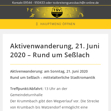
Zum
Kontakt 09544 - 950433 oder tsvbreitenguessbach@t-online.de
Inhalt
springen
HAUPTMENÜ ÖFFNEN
Aktivenwanderung, 21. Juni
2020 – Rund um Seßlach
Aktivenwanderung: am Sonntag, 21. Juni 2020
Rund um Seßlach – mittelalterliche Stadtromantik
Treffpunkt/Abfahrt:
13 Uhr an der
Gemeindeturnhalle
Der Krummbach gibt den Wegverlauf vor. Die Strecke
von Krumbach bis Watzendorf ermöglicht eine