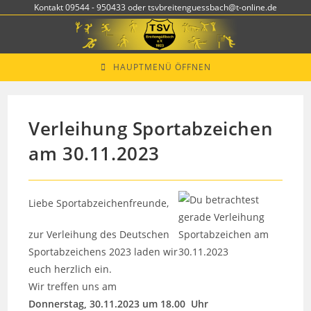
Zum
Kontakt 09544 - 950433 oder tsvbreitenguessbach@t-online.de
Inhalt
springen
HAUPTMENÜ ÖFFNEN
Verleihung Sportabzeichen
am 30.11.2023
Liebe Sportabzeichenfreunde,
zur Verleihung des Deutschen
Sportabzeichens 2023 laden wir
euch herzlich ein.
Wir treffen uns am
Donnerstag, 30.11.2023 um 18.00 Uhr