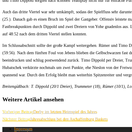
und Timo Dippold sorgten nach schönen Teamplay nicht nur für einfache Punk
Auch das dritte Viertel war sehr umkämpft, sodass der Spielfluss sehr darun
(25.). Danach gab es einen Bruch im Spiel der Gastgeber. Offensiv leistete m
Fastbreakpunkten durch Dippold und zwei Dreiern von Yohe gnadenlos aus. Lo
auf 48:52 nach dem dritten Viertel stellen konnten.
Im Schlussabschnitt sollte der große Kampf weitergehen. Rümer und Timo Di
(59:56). Nach dem fünften Foul von Jebens blieben die Gelbschwarzen fast d
beeindrucken und schlug postwendend zurück. Timo Dippold per Dreier, Trum
Hubatschek verkürzte nochmals um zwei Punkte, ehe Nieslon von der Freiwurf
spannend war. Durch den Erfolg bleibt man weiterhin Spitzenreiter und verg
Breitengüßbach: T. Dippold (20/1 Dreier), Trummeter (18), Rümer (10/1), Lorb
Weitere Artikel ansehen
Vorheriger Beitrag
Derby im letzten Heimspiel des Jahres
Nächster Beitrag
Jahresabschluss bei den Aschaffenburg Baskets
Impressum