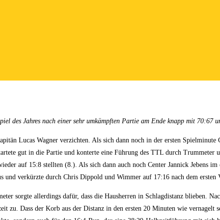
el des Jahres nach einer sehr umkämpften Partie am Ende knapp mit 70:67 und 
tän Lucas Wagner verzichten. Als sich dann noch in der ersten Spielminute Ce
startete gut in die Partie und konterte eine Führung des TTL durch Trummete
er auf 15:8 stellten (8.). Als sich dann auch noch Center Jannick Jebens im er
s und verkürzte durch Chris Dippold und Wimmer auf 17:16 nach dem ersten V
er sorgte allerdings dafür, dass die Hausherren in Schlagdistanz blieben. Nac
eit zu. Dass der Korb aus der Distanz in den ersten 20 Minuten wie vernagelt 