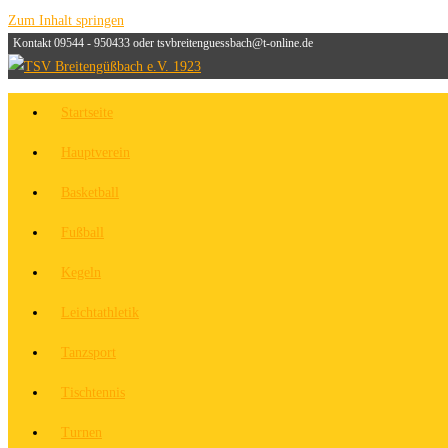
Zum Inhalt springen
Kontakt 09544 - 950433 oder tsvbreitenguessbach@t-online.de
Startseite
Hauptverein
Basketball
Fußball
Kegeln
Leichtathletik
Tanzsport
Tischtennis
Turnen