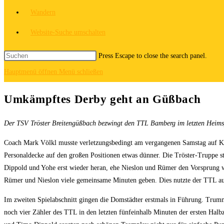
Wandern
Website-Suche umschalten
Press Escape to close the search panel.
Hauptmenü öffnen
Menü schließen
Umkämpftes Derby geht an Güßbach
Der TSV Tröster Breitengüßbach bezwingt den TTL Bamberg im letzten Heimspi
Coach Mark Völkl musste verletzungsbedingt am vergangenen Samstag auf Kapi
Personaldecke auf den großen Positionen etwas dünner. Die Tröster-Truppe 
Dippold und Yohe erst wieder heran, ehe Nieslon und Rümer den Vorsprung wied
Rümer und Nieslon viele gemeinsame Minuten geben. Dies nutzte der TTL au
Im zweiten Spielabschnitt gingen die Domstädter erstmals in Führung. Trummet
noch vier Zähler des TTL in den letzten fünfeinhalb Minuten der ersten Halbz