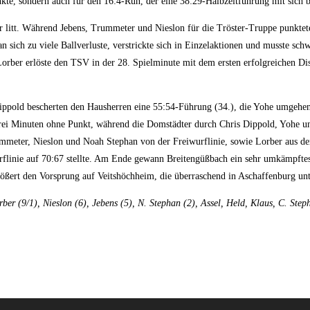
te, sondern auch für den 16:4-Run, der eine 38:29-Halbzeitführung mit sich b
ter litt. Während Jebens, Trummeter und Nieslon für die Tröster-Truppe punkte
an sich zu viele Ballverluste, verstrickte sich in Einzelaktionen und musste sc
rber erlöste den TSV in der 28. Spielminute mit dem ersten erfolgreichen Di
ppold bescherten den Hausherren eine 55:54-Führung (34.), die Yohe umgehend
rei Minuten ohne Punkt, während die Domstädter durch Chris Dippold, Yohe und
meter, Nieslon und Noah Stephan von der Freiwurflinie, sowie Lorber aus de
linie auf 70:67 stellte. Am Ende gewann Breitengüßbach ein sehr umkämpftes 
rößert den Vorsprung auf Veitshöchheim, die überraschend in Aschaffenburg unt
er (9/1), Nieslon (6), Jebens (5), N. Stephan (2), Assel, Held, Klaus, C. Step