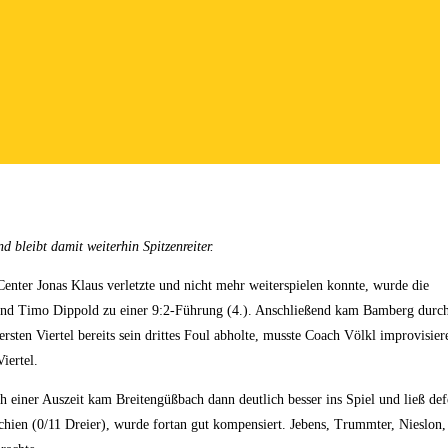
bleibt damit weiterhin Spitzenreiter.
nter Jonas Klaus verletzte und nicht mehr weiterspielen konnte, wurde die
r und Timo Dippold zu einer 9:2-Führung (4.). Anschließend kam Bamberg durc
sten Viertel bereits sein drittes Foul abholte, musste Coach Völkl improvisie
iertel.
h einer Auszeit kam Breitengüßbach dann deutlich besser ins Spiel und ließ def
schien (0/11 Dreier), wurde fortan gut kompensiert. Jebens, Trummter, Nieslon