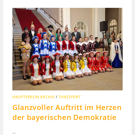
HAUPTVEREIN ARCHIV
/
TANZSPORT
Glanzvoller Auftritt im Herzen
der bayerischen Demokratie
…