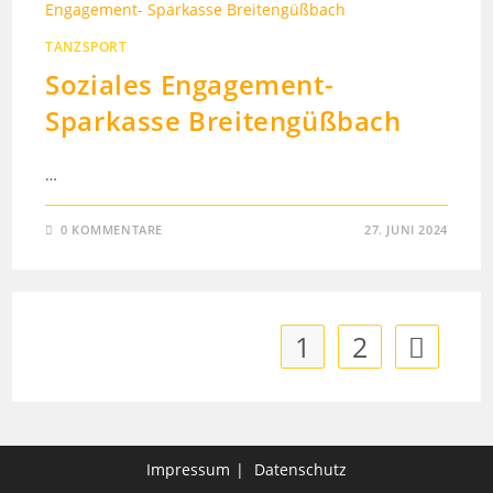
TANZSPORT
Soziales Engagement-
Sparkasse Breitengüßbach
…
0 KOMMENTARE
27. JUNI 2024
1
2
Zur nächst
Impressum
Datenschutz