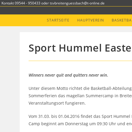
Zum
Kontakt 09544 - 950433 oder tsvbreitenguessbach@t-online.de
Inhalt
springen
STARTSEITE
HAUPTVEREIN
BASKETBA
Sport Hummel Easte
Winners never quit and quitters never win
.
Unter diesem Motto richtet die Basketball-Abteilu
Sommerferien das magellan Summercamp in Breitengü
Veranstaltungsort fungieren.
Vom 31.03. bis 01.04.2016 findet das Sport Hummel 
Camp beginnt am Donnerstag um 09:30 Uhr und end