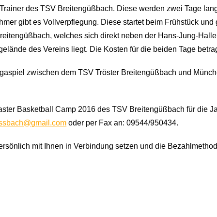
d Trainer des TSV Breitengüßbach. Diese werden zwei Tage lang
hmer gibt es Vollverpflegung. Diese startet beim Frühstück un
tengüßbach, welches sich direkt neben der Hans-Jung-Halle be
tgelände des Vereins liegt. Die Kosten für die beiden Tage betr
lligaspiel zwischen dem TSV Tröster Breitengüßbach und Münc
ster Basketball Camp 2016 des TSV Breitengüßbach für die Ja
ssbach@gmail.com
oder per Fax an: 09544/950434.
sönlich mit Ihnen in Verbindung setzen und die Bezahlmethode