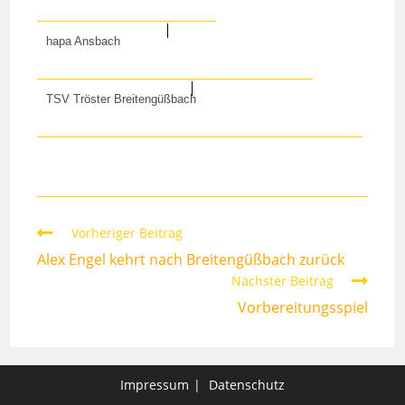
hapa Ansbach
TSV Tröster Breitengüßbach
Weitere
Vorheriger Beitrag
Artikel
Alex Engel kehrt nach Breitengüßbach zurück
ansehen
Nächster Beitrag
Vorbereitungsspiel
Impressum
Datenschutz