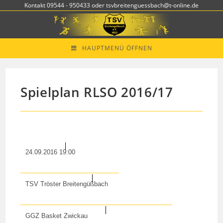
Zum
Kontakt 09544 - 950433 oder tsvbreitenguessbach@t-online.de
Inhalt
springen
HAUPTMENÜ ÖFFNEN
Spielplan RLSO 2016/17
24.09.2016 19:00
TSV Tröster Breitengüßbach
GGZ Basket Zwickau