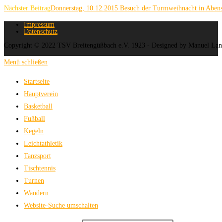
Nächster Beitrag
Donnerstag, 10.12.2015 Besuch der Turmweihnacht in Aben
Impressum
Datenschutz
Copyright © 2022 TSV Breitengüßbach e.V. 1923 - Designed by Manuel La
Menü schließen
Startseite
Hauptverein
Basketball
Fußball
Kegeln
Leichtathletik
Tanzsport
Tischtennis
Turnen
Wandern
Website-Suche umschalten