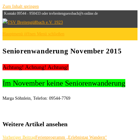
Zum Inhalt springen
Kontakt 09544 - 950433 oder tsvbreitenguessbach@t-online.de
Hauptmenü öffnen
Menü schließen
Seniorenwanderung November 2015
Achtung! Achtung! Achtung!
Im November keine Seniorenwanderung
Marga Söhnlein, Telefon: 09544-7769
Weitere Artikel ansehen
Vorheriger Beitrag
Ferienprogramm „Erlebnistag Wandern“