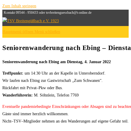
Zum Inhalt springen
Kontakt 09544 - 950433 oder tsvbreitenguessbach@t-online.de
Hauptmenü öffnen
Menü schließen
Seniorenwanderung nach Ebing – Diensta
Seniorenwanderung nach Ebing am Dienstag, 4. Januar
2022
Treffpunkt:
um 14:30 Uhr an
der Kapelle in Unteroberndorf.
Wir laufen nach Ebing zur Gastwirtschaft
„Zum Schwanen“.
Rückfahrt mit Privat
–
Pkw oder Bus.
Wanderführerin:
M
.
Söhnlein, Telefon 7769
Eventuelle pandemiebedingte Einschränkungen oder Absagen sind zu beachte
Gäste sind immer herzlich
willkommen.
Nicht
–
TSV
–
Mitglieder nehmen an den Wanderungen auf eigene Gefahr te
il.