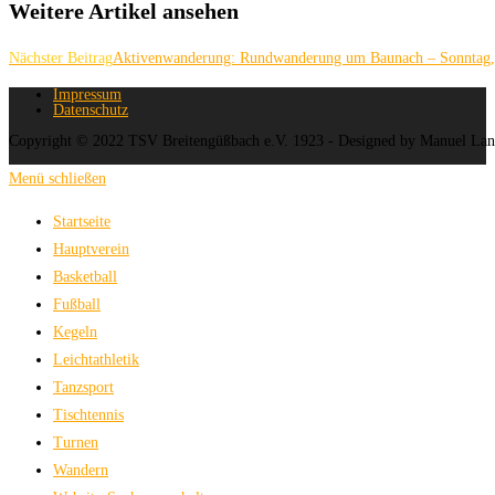
Weitere Artikel ansehen
Nächster Beitrag
Aktivenwanderung: Rundwanderung um Baunach – Sonntag, 
Impressum
Datenschutz
Copyright © 2022 TSV Breitengüßbach e.V. 1923 - Designed by Manuel La
Menü schließen
Startseite
Hauptverein
Basketball
Fußball
Kegeln
Leichtathletik
Tanzsport
Tischtennis
Turnen
Wandern