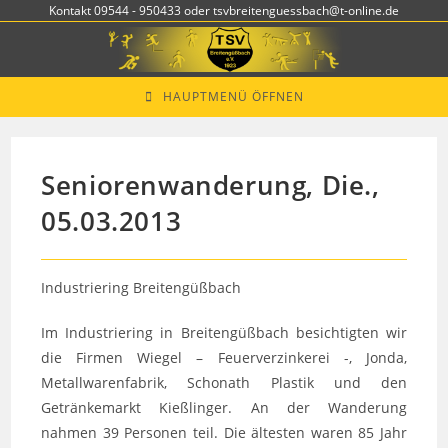
Zum
Kontakt 09544 - 950433 oder tsvbreitenguessbach@t-online.de
Inhalt
springen
HAUPTMENÜ ÖFFNEN
Seniorenwanderung, Die.,
05.03.2013
Industriering Breitengüßbach
Im Industriering in Breitengüßbach besichtigten wir
die Firmen Wiegel – Feuerverzinkerei -, Jonda,
Metallwarenfabrik, Schonath Plastik und den
Getränkemarkt Kießlinger. An der Wanderung
nahmen 39 Personen teil. Die ältesten waren 85 Jahr