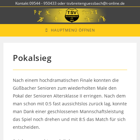
Zum
Kontakt 09544 - 950433 oder tsvbreitenguessbach@t-online.de
Inhalt
springen
HAUPTMENÜ ÖFFNEN
Pokalsieg
Nach einem hochdramatischen Finale konnten die
Güßbacher Senioren zum wiederholten Male den
Pokal der Senioren Altersklasse II erringen. Nach dem
man schon mit 0:5 fast aussichtslos zurück lag, konnte
man Dank einer geschlossenen Mannschaftsleistung
das Spiel noch drehen und mit 8:5 das Match für sich
entscheiden.