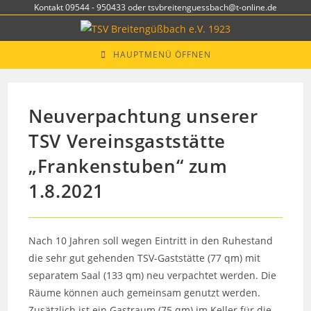
Zum
Kontakt 09544 - 950433 oder tsvbreitenguessbach@t-online.de
Inhalt
springen
HAUPTMENÜ ÖFFNEN
Neuverpachtung unserer
TSV Vereinsgaststätte
„Frankenstuben“ zum
1.8.2021
Nach 10 Jahren soll wegen Eintritt in den Ruhestand
die sehr gut gehenden TSV-Gaststätte (77 qm) mit
separatem Saal (133 qm) neu verpachtet werden. Die
Räume können auch gemeinsam genutzt werden.
Zusätzlich ist ein Gastraum (75 qm) im Keller für die