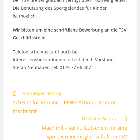
Der TSV Breitengüßbach verfügt über 1000 Mitglieder.
Die Benutzung des Sportgeländes für Kinder
ist möglich.
Wir bitten um eine schriftliche Bewerbung an die TSV
Geschäftsstelle.
Telefonische Auskunft auch bei
Interessensbekundungen erteilt der 1. Vorstand
Stefan Neubauer, Tel. 0179 77 66 407
Weitere
Vorheriger Beitrag
Artikel
Scheine für Vereine – REWE Aktion – Kommt
ansehen
macht mit
Nächster Beitrag
Mach mit – sei fit! Gutschein für eine
Sportvereinsmitgliedschaft im TSV