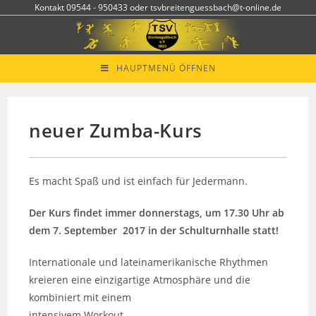
Zum
Kontakt 09544 - 950433 oder tsvbreitenguessbach@t-online.de
Inhalt
springen
HAUPTMENÜ ÖFFNEN
neuer Zumba-Kurs
Es macht Spaß und ist einfach für Jedermann.
Der Kurs findet immer donnerstags, um 17.30 Uhr ab
dem 7. September 2017 in der Schulturnhalle statt!
Internationale und lateinamerikanische Rhythmen
kreieren eine einzigartige Atmosphäre und die
kombiniert mit einem
intensivem Workout.