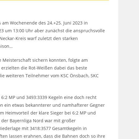
ass am Wochenende des 24.+25. Juni 2023 in
3 um 13:00 Uhr aber zunächst die anspruchsvolle
ckar-Kreis warf zuletzt den starken
aison…
Meisterschaft sichern konnten, folgte am
erzielten die Rot-Weißen dabei das beste
t die weiteren Teilnehmer vom KSC Önsbach, SKC
i 6:2 MP und 3493:3339 Kegeln eine doch recht
hon ein etwas bekannterer und namhafterer Gegner
m Heimvorteil der klare Sieger bei 6:2 MP und
r der Bayernliga Nord war mit großer
 Niederlage mit 3418:3577 Gesamtkegeln in
ten lassen erahnen, dass die Bahnen doch so ihre