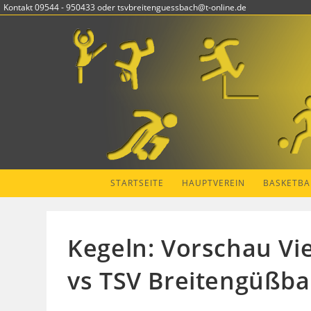
Zum
Kontakt 09544 - 950433 oder tsvbreitenguessbach@t-online.de
Inhalt
springen
STARTSEITE
HAUPTVEREIN
BASKETBA
Kegeln: Vorschau Vi
vs TSV Breitengüßb