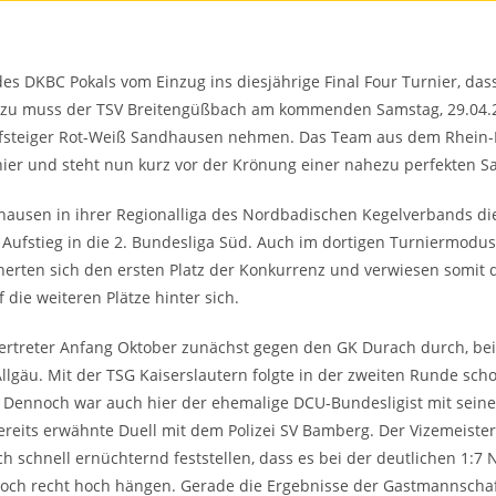
 des DKBC Pokals vom Einzug ins diesjährige Final Four Turnier, d
Dazu muss der TSV Breitengüßbach am kommenden Samstag, 29.04.2
fsteiger Rot-Weiß Sandhausen nehmen. Das Team aus dem Rhein-Ne
nier und steht nun kurz vor der Krönung einer nahezu perfekten S
sen in ihrer Regionalliga des Nordbadischen Kegelverbands die 
fstieg in die 2. Bundesliga Süd. Auch im dortigen Turniermodus 
cherten sich den ersten Platz der Konkurrenz und verwiesen somi
ie weiteren Plätze hinter sich.
svertreter Anfang Oktober zunächst gegen den GK Durach durch, be
lgäu. Mit der TSG Kaiserslautern folgte in der zweiten Runde sc
. Dennoch war auch hier der ehemalige DCU-Bundesligist mit seine
bereits erwähnte Duell mit dem Polizei SV Bamberg. Der Vizemeiste
 schnell ernüchternd feststellen, dass es bei der deutlichen 1:7
och recht hoch hängen. Gerade die Ergebnisse der Gastmannschaf