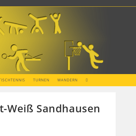
WEBSITE-
TISCHTENNIS
TURNEN
WANDERN
SUCHE
Rot-Weiß Sandhausen
UMSCHALTEN