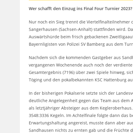
Wer schafft den Einzug ins Final Four Turnier 2023?
Nur noch ein Sieg trennt die Viertelfinalteilnehmer
Sangerhausen (Sachsen-Anhalt) stattfinden wird. 
Auswärtshürde beim frisch gebackenen Zweitligaau
Bayernligisten von Polizei SV Bamberg aus dem Tur
Nachdem sich die kommenden Gastgeber aus Sandhau
vergangenen Wochenende auch noch der verdiente Au
Gesamtergebnis (7196) über zwei Spiele hinweg, si
Töging und den pokalbekannten KSC Hattenburg auf d
In der bisherigen Pokalserie setzte sich der Lande
deutliche Angelegenheit gegen das Team aus dem Al
als letztjähriger Absteiger aus dem Kegleroberhaus
3548:3336 Kegeln. Im Achtelfinale folgte dann das 
Erwartungshaltung angereist, musste dann aber auch
Sandhausen nichts zu ernten gab und die Früchte d