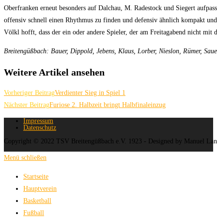
Oberfranken erneut besonders auf Dalchau, M. Radestock und Siegert aufpass
offensiv schnell einen Rhythmus zu finden und defensiv ähnlich kompakt und
Völkl hofft, dass der ein oder andere Spieler, der am Freitagabend nicht mit da
Breitengüßbach: Bauer, Dippold, Jebens, Klaus, Lorber, Nieslon, Rümer, Sau
Weitere Artikel ansehen
Vorheriger Beitrag
Verdienter Sieg in Spiel 1
Nächster Beitrag
Furiose 2. Halbzeit bringt Halbfinaleinzug
Impressum
Datenschutz
Copyright © 2022 TSV Breitengüßbach e.V. 1923 - Designed by Manuel La
Menü schließen
Startseite
Hauptverein
Basketball
Fußball