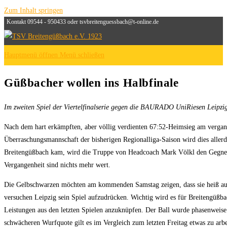
Zum Inhalt springen
Kontakt 09544 - 950433 oder tsvbreitenguessbach@t-online.de
Hauptmenü öffnen
Menü schließen
Güßbacher wollen ins Halbfinale
Im zweiten Spiel der Viertelfinalserie gegen die BAURADO UniRiesen Leipzig
Nach dem hart erkämpften, aber völlig verdienten 67:52-Heimsieg am verga
Überraschungsmannschaft der bisherigen Regionalliga-Saison wird dies allerd
Breitengüßbach kam, wird die Truppe von Headcoach Mark Völkl den Gegner aus
Vergangenheit sind nichts mehr wert.
Die Gelbschwarzen möchten am kommenden Samstag zeigen, dass sie heiß auf d
versuchen Leipzig sein Spiel aufzudrücken. Wichtig wird es für Breitengüßba
Leistungen aus den letzten Spielen anzuknüpfen. Der Ball wurde phasenweise 
schwächeren Wurfquote gilt es im Vergleich zum letzten Freitag etwas zu arb