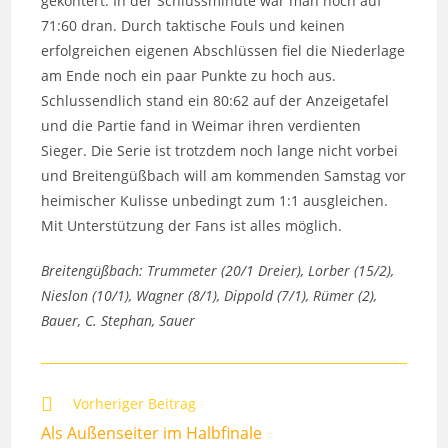
gekontert. In der Schlussminute war man noch auf
71:60 dran. Durch taktische Fouls und keinen
erfolgreichen eigenen Abschlüssen fiel die Niederlage
am Ende noch ein paar Punkte zu hoch aus.
Schlussendlich stand ein 80:62 auf der Anzeigetafel
und die Partie fand in Weimar ihren verdienten
Sieger. Die Serie ist trotzdem noch lange nicht vorbei
und Breitengüßbach will am kommenden Samstag vor
heimischer Kulisse unbedingt zum 1:1 ausgleichen.
Mit Unterstützung der Fans ist alles möglich.
Breitengüßbach: Trummeter (20/1 Dreier), Lorber (15/2),
Nieslon (10/1), Wagner (8/1), Dippold (7/1), Rümer (2),
Bauer, C. Stephan, Sauer
Weitere
Vorheriger Beitrag
Artikel
Als Außenseiter im Halbfinale
ansehen