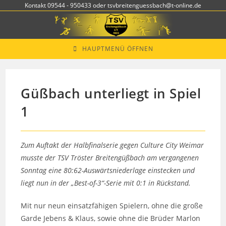
Zum
Kontakt 09544 - 950433 oder tsvbreitenguessbach@t-online.de
Inhalt
springen
HAUPTMENÜ ÖFFNEN
Güßbach unterliegt in Spiel
1
Zum Auftakt der Halbfinalserie gegen Culture City Weimar
musste der TSV Tröster Breitengüßbach am vergangenen
Sonntag eine 80:62-Auswärtsniederlage einstecken und
liegt nun in der „Best-of-3“-Serie mit 0:1 in Rückstand.
Mit nur neun einsatzfähigen Spielern, ohne die große
Garde Jebens & Klaus, sowie ohne die Brüder Marlon