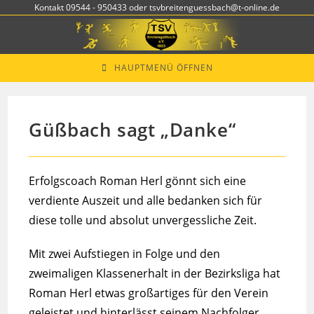
Zum
Kontakt 09544 - 950433 oder tsvbreitenguessbach@t-online.de
Inhalt
springen
HAUPTMENÜ ÖFFNEN
Güßbach sagt „Danke“
Erfolgscoach Roman Herl gönnt sich eine
verdiente Auszeit und alle bedanken sich für
diese tolle und absolut unvergessliche Zeit.
Mit zwei Aufstiegen in Folge und den
zweimaligen Klassenerhalt in der Bezirksliga hat
Roman Herl etwas großartiges für den Verein
geleistet und hinterlässt seinem Nachfolger