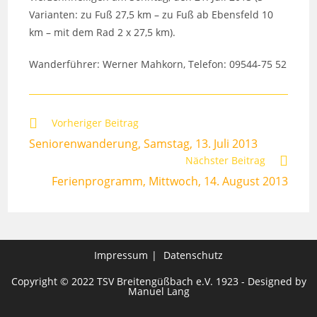
Varianten: zu Fuß 27,5 km – zu Fuß ab Ebensfeld 10
km – mit dem Rad 2 x 27,5 km).
Wanderführer: Werner Mahkorn, Telefon: 09544-75 52
Weitere
Vorheriger Beitrag
Artikel
Seniorenwanderung, Samstag, 13. Juli 2013
ansehen
Nächster Beitrag
Ferienprogramm, Mittwoch, 14. August 2013
Impressum
Datenschutz
Copyright © 2022 TSV Breitengüßbach e.V. 1923 - Designed by
Manuel Lang