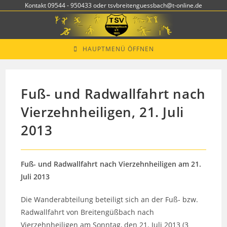
Zum
Kontakt 09544 - 950433 oder tsvbreitenguessbach@t-online.de
Inhalt
springen
HAUPTMENÜ ÖFFNEN
Fuß- und Radwallfahrt nach
Vierzehnheiligen, 21. Juli
2013
Fuß- und Radwallfahrt nach Vierzehnheiligen am 21.
Juli 2013
Die Wanderabteilung beteiligt sich an der Fuß- bzw.
Radwallfahrt von Breitengüßbach nach
Vierzehnheiligen am Sonntag, den 21. Juli 2013 (3