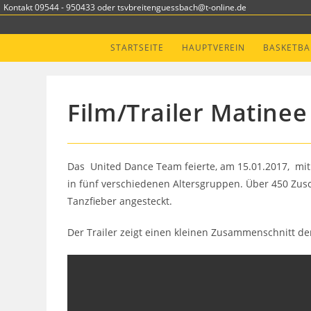
Zum
Kontakt 09544 - 950433 oder tsvbreitenguessbach@t-online.de
Inhalt
springen
STARTSEITE
HAUPTVEREIN
BASKETBA
Film/Trailer Matinee
Das United Dance Team feierte, am 15.01.2017, mit 
in fünf verschiedenen Altersgruppen. Über 450 Zu
Tanzfieber angesteckt.
Der Trailer zeigt einen kleinen Zusammenschnitt de