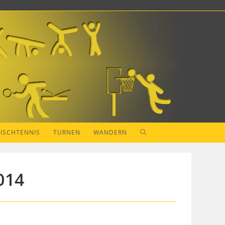
WEBSITE-
TISCHTENNIS
TURNEN
WANDERN
SUCHE
014
UMSCHALTEN