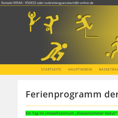
Zum
Kontakt 09544 - 950433 oder tsvbreitenguessbach@t-online.de
Inhalt
springen
STARTSEITE
HAUPTVEREIN
BASKETBA
Ferienprogramm der 
Ein Tag im Umweltzentrum „Klassenzimmer Natur“ d