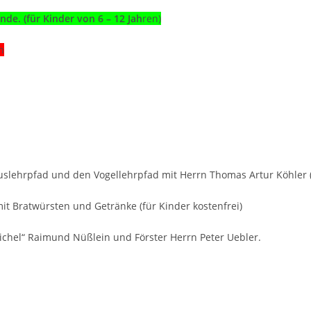
e. (für Kinder von 6 – 12 Jah
ren)
h
slehrpfad und den Vogellehrpfad mit Herrn Thomas Artur Köhler (
t Bratwürsten und Getränke (für Kinder kostenfrei)
chel“ Raimund Nüßlein und Förster Herrn Peter Uebler.