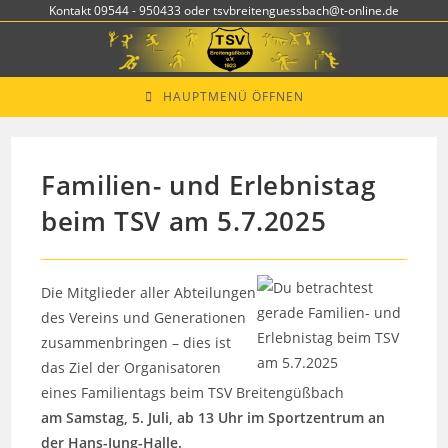
Zum
Kontakt 09544 - 950433 oder tsvbreitenguessbach@t-online.de
Inhalt
springen
HAUPTMENÜ ÖFFNEN
Familien- und Erlebnistag
beim TSV am 5.7.2025
Die Mitglieder aller Abteilungen
des Vereins und Generationen
zusammenbringen – dies ist
das Ziel der Organisatoren
eines Familientags beim TSV Breitengüßbach
am Samstag, 5. Juli, ab 13 Uhr im Sportzentrum an
der Hans-Jung-Halle.