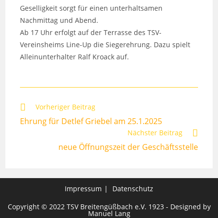
Geselligkeit sorgt für einen unterhaltsamen
Nachmittag und Abend.
Ab 17 Uhr erfolgt auf der Terrasse des TSV-
Vereinsheims Line-Up die Siegerehrung. Dazu spielt
Alleinunterhalter Ralf Kroack auf.
Weitere
Vorheriger Beitrag
Artikel
Ehrung für Detlef Griebel am 25.1.2025
ansehen
Nächster Beitrag
neue Öffnungszeit der Geschäftsstelle
Impressum
Datenschutz
Copyright © 2022 TSV Breitengüßbach e.V. 1923 - Designed by
Manuel Lang