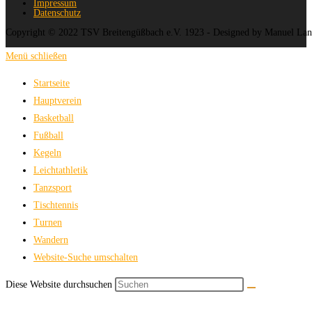
Impressum
Datenschutz
Copyright © 2022 TSV Breitengüßbach e.V. 1923 - Designed by Manuel La
Menü schließen
Startseite
Hauptverein
Basketball
Fußball
Kegeln
Leichtathletik
Tanzsport
Tischtennis
Turnen
Wandern
Website-Suche umschalten
Diese Website durchsuchen