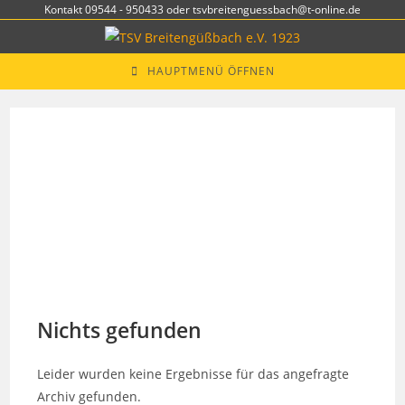
Zum
Kontakt 09544 - 950433 oder tsvbreitenguessbach@t-online.de
Inhalt
springen
HAUPTMENÜ ÖFFNEN
Nichts gefunden
Leider wurden keine Ergebnisse für das angefragte
Archiv gefunden.