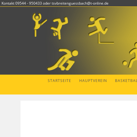
Zum
Kontakt 09544 - 950433 oder tsvbreitenguessbach@t-online.de
Inhalt
springen
STARTSEITE
HAUPTVEREIN
BASKETBA