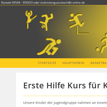
Zum
Kontakt 09544 - 950433 oder tsvbreitenguessbach@t-online.de
Inhalt
springen
STARTSEITE
HAUPTVEREIN
BASKETBA
Erste Hilfe Kurs für 
Unsere Kinder der Jugendgruppe nahmen an einem E