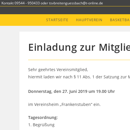
Zum
Kontakt 09544 - 950433 oder tsvbreitenguessbach@t-online.de
Inhalt
springen
STARTSEITE
HAUPTVEREIN
BASKETBA
Einladung zur Mitgl
Sehr geehrtes Vereinsmitglied,
hiermit laden wir nach § 11 Abs. 1 der Satzung zu
Donnerstag, den 27. Juni 2019 um 19.00 Uhr
im Vereinsheim „Frankenstuben“ ein.
Tagesordnung:
1. Begrüßung