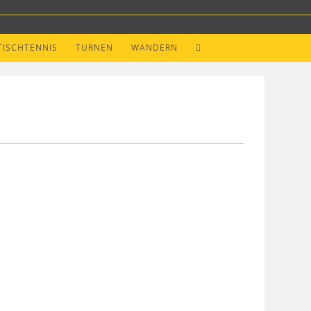
WEBSITE-
TISCHTENNIS
TURNEN
WANDERN
SUCHE
UMSCHALTEN