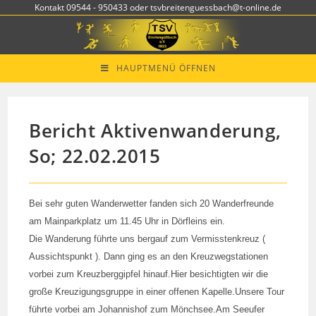
Zum
Kontakt 09544 - 950433 oder tsvbreitenguessbach@t-online.de
Inhalt
springen
HAUPTMENÜ ÖFFNEN
Bericht Aktivenwanderung,
So; 22.02.2015
Bei sehr guten Wanderwetter fanden sich 20 Wanderfreunde
am Mainparkplatz um 11.45 Uhr in Dörfleins ein.
Die Wanderung führte uns bergauf zum Vermisstenkreuz (
Aussichtspunkt ). Dann ging es an den Kreuzwegstationen
vorbei zum Kreuzberggipfel hinauf.Hier besichtigten wir die
große Kreuzigungsgruppe in einer offenen Kapelle.Unsere Tour
führte vorbei am Johannishof zum Mönchsee.Am Seeufer