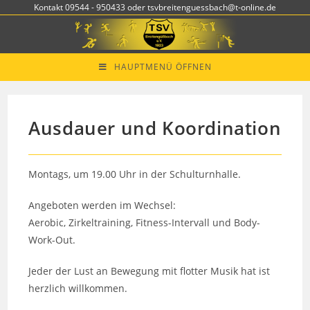
Zum
Kontakt 09544 - 950433 oder tsvbreitenguessbach@t-online.de
Inhalt
springen
HAUPTMENÜ ÖFFNEN
Ausdauer und Koordination
Montags, um 19.00 Uhr in der Schulturnhalle.
Angeboten werden im Wechsel:
Aerobic, Zirkeltraining, Fitness-Intervall und Body-
Work-Out.
Jeder der Lust an Bewegung mit flotter Musik hat ist
herzlich willkommen.