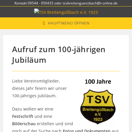
Zum
Kontakt 09544 - 950433 oder tsvbreitenguessbach@t-online.de
Inhalt
springen
HAUPTMENÜ ÖFFNEN
Aufruf zum 100-jährigen
Jubiläum
Liebe Vereinsmitglieder,
dieses Jahr feiern wir unser
100-jähriges Jubiläum.
Dazu wollen wir eine
Festschrift
und eine
Bilderschau
erstellen und sind
noch auf der Suche nach
Fotos und Dokumenten
aus