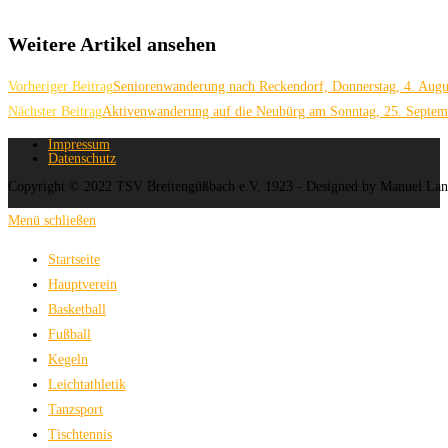
Weitere Artikel ansehen
Vorheriger Beitrag
Seniorenwanderung nach Reckendorf, Donnerstag, 4. Augu
Nächster Beitrag
Aktivenwanderung auf die Neubürg am Sonntag, 25. Septem
Impressum
Datenschutz
Copyright © 2022 TSV Breitengüßbach e.V. 1923 - Designed by Manuel La
Menü schließen
Startseite
Hauptverein
Basketball
Fußball
Kegeln
Leichtathletik
Tanzsport
Tischtennis