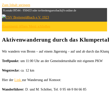
Zum Inhalt springen
Kontakt 09544 - 950433 oder tsvbreitenguessbach@t-online.de
Hauptmenü öffnen
Menü schließen
Aktivenwanderung durch das Klumpertal,
Wir wandern von Bronn – auf einem Jägersteig – auf und ab durch das Klum
Treffpunkt:
um 11:00 Uhr an der Gemeindeturnhalle mit eigenem PKW
Wegstrecke:
ca. 12 km
Hier der
Link
zur Wanderung auf Komoot:
Wanderführer:
D. und M. Schöber, Tel. 0 95 44-9 84 66 85