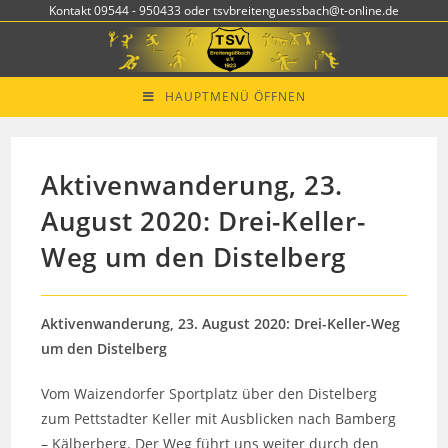
Zum
Kontakt 09544 - 950433 oder tsvbreitenguessbach@t-online.de
Inhalt
springen
HAUPTMENÜ ÖFFNEN
Aktivenwanderung, 23.
August 2020: Drei-Keller-
Weg um den Distelberg
Aktivenwanderung, 23. August 2020: Drei-Keller-Weg
um den Distelberg
Vom Waizendorfer Sportplatz über den Distelberg
zum Pettstadter Keller mit Ausblicken nach Bamberg
– Kälberberg. Der Weg führt uns weiter durch den