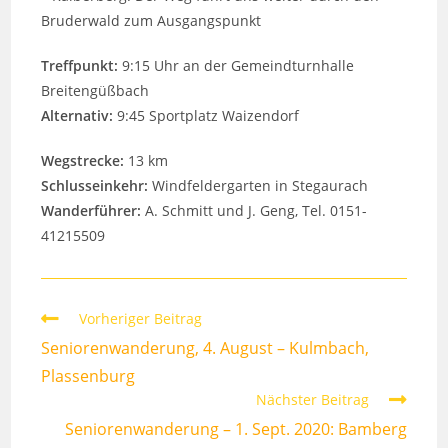
Bruderwald zum Ausgangspunkt
Treffpunkt:
9:15 Uhr an der Gemeindturnhalle
Breitengüßbach
Alternativ:
9:45 Sportplatz Waizendorf
Wegstrecke:
13 km
Schlusseinkehr:
Windfeldergarten in Stegaurach
Wanderführer:
A. Schmitt und J. Geng, Tel. 0151-
41215509
Weitere
Vorheriger Beitrag
Artikel
Seniorenwanderung, 4. August – Kulmbach,
ansehen
Plassenburg
Nächster Beitrag
Seniorenwanderung – 1. Sept. 2020: Bamberg