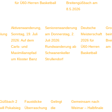
für Ü60-Herren Basketball
Breitengüßbach am
8.5.2026
Aktivenwanderung,
Seniorenwanderung
Deutsche
Gro
mlung
Sonntag, 19. Juli
am Donnerstag, 2.
Meisterschaft
bei
2026: Auf dem
Juli 2026:
2026 für
Bre
Carls- und
Rundwanderung ab
Ü60-Herren
am 
Maximilianspfad
Schwanenkeller
Basketball
um Kloster Banz
Strullendorf
Güßbach 2
Faustdicke
Gelingt
Gemeinsam nach
will Pokalsieg
Überraschung
die
Weimar – Halbfinale