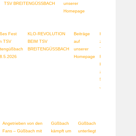
TSV BREITENGÜSSBACH
unserer
Homepage
ßes Fest
KLO-REVOLUTION
Beiträge
Komm
m TSV
BEIM TSV
auf
zum
itengüßbach
BREITENGÜSSBACH
unserer
Turnen!
8.5.2026
Homepage
Für
Kinder
zwischen
5 und 8
Jahren.
Angetrieben von den
Güßbach
Güßbach
Fans – Güßbach mit
kämpft um
unterliegt