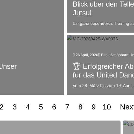
Blick über den Telle
Jutsu!
Ein ganz besonderes Training st
26 April, 2026
Birgit Schönborn-H
Unser
🏆 Erfolgreicher A
für das United Da
Vom 28. März bis zum 19. April..
2
3
4
5
6
7
8
9
10
Nex