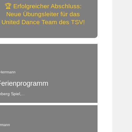
🏆 Erfolgreicher Abschluss:
Neue Übungsleiter für das
United Dance Team des TSV!
-Herrmann
 Ferienprogramm
berg Spiel,...
rrmann