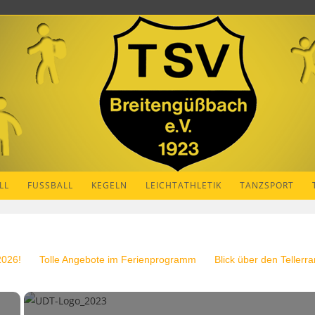
LL
FUSSBALL
KEGELN
LEICHTATHLETIK
TANZSPORT
2026!
Tolle Angebote im Ferienprogramm
Blick über den Tellerra