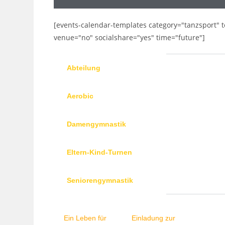
[events-calendar-templates category="tanzsport" t
venue="no" socialshare="yes" time="future"]
Abteilung
Aerobic
Damengymnastik
Eltern-Kind-Turnen
Seniorengymnastik
Ein Leben für
Einladung zur