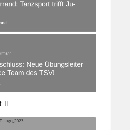
rrand: Tanzsport trifft Ju-
and...
errmann
bschluss: Neue Übungsleiter
nce Team des TSV!
.
t